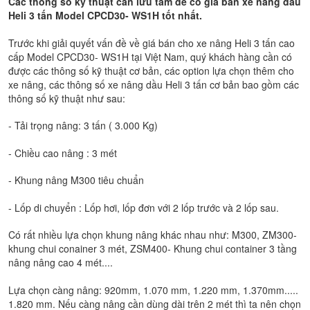
Các thông số kỹ thuật cần lưu tâm để có giá bán xe nâng dầu
Heli 3 tấn Model CPCD30- WS1H tốt nhất.
Trước khi giải quyết vấn đề về giá bán cho xe nâng Heli 3 tấn cao
cấp Model CPCD30- WS1H tại Việt Nam, quý khách hàng cần có
được các thông số kỹ thuật cơ bản, các option lựa chọn thêm cho
xe nâng, các thông số xe nâng dầu Heli 3 tấn cơ bản bao gồm các
thông số kỹ thuật như sau:
- Tải trọng nâng: 3 tấn ( 3.000 Kg)
- Chiều cao nâng : 3 mét
- Khung nâng M300 tiêu chuẩn
- Lốp di chuyển : Lốp hơi, lốp đơn với 2 lốp trước và 2 lốp sau.
Có rất nhiều lựa chọn khung nâng khác nhau như: M300, ZM300-
khung chui conainer 3 mét, ZSM400- Khung chui container 3 tầng
nâng nâng cao 4 mét....
Lựa chọn càng nâng: 920mm, 1.070 mm, 1.220 mm, 1.370mm.....
1.820 mm. Nếu càng nâng cần dùng dài trên 2 mét thì ta nên chọn