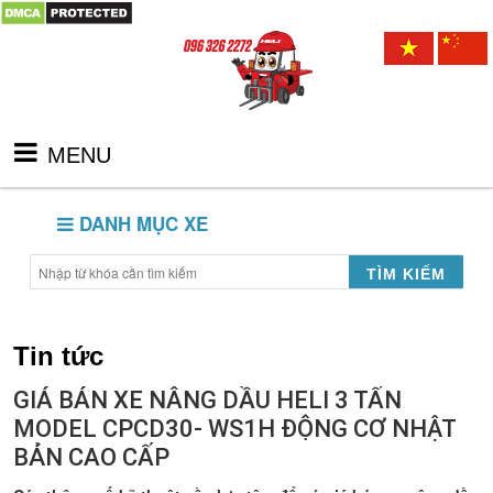
MENU
DANH MỤC XE
TÌM KIẾM
Tin tức
GIÁ BÁN XE NÂNG DẦU HELI 3 TẤN
MODEL CPCD30- WS1H ĐỘNG CƠ NHẬT
BẢN CAO CẤP