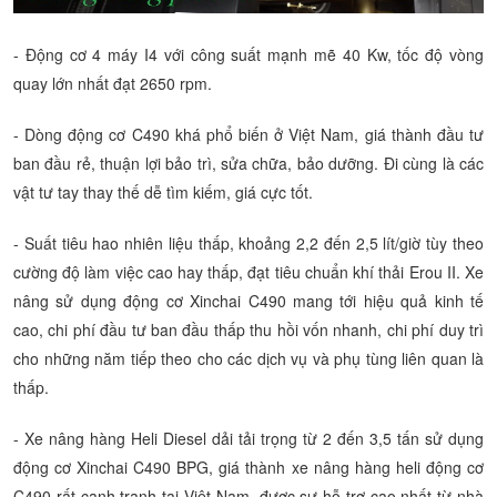
- Động cơ 4 máy I4 với công suất mạnh mẽ 40 Kw, tốc độ vòng
quay lớn nhất đạt 2650 rpm.
- Dòng động cơ C490 khá phổ biến ở Việt Nam, giá thành đầu tư
ban đầu rẻ, thuận lợi bảo trì, sửa chữa, bảo dưỡng. Đi cùng là các
vật tư tay thay thế dễ tìm kiếm, giá cực tốt.
- Suất tiêu hao nhiên liệu thấp, khoảng 2,2 đến 2,5 lít/giờ tùy theo
cường độ làm việc cao hay thấp, đạt tiêu chuẩn khí thải Erou II. Xe
nâng sử dụng động cơ Xinchai C490 mang tới hiệu quả kinh tế
cao, chi phí đầu tư ban đầu thấp thu hồi vốn nhanh, chi phí duy trì
cho những năm tiếp theo cho các dịch vụ và phụ tùng liên quan là
thấp.
- Xe nâng hàng Heli Diesel dải tải trọng từ 2 đến 3,5 tấn sử dụng
động cơ Xinchai C490 BPG, giá thành xe nâng hàng heli động cơ
C490 rất cạnh tranh tại Việt Nam, được sự hỗ trợ cao nhất từ nhà