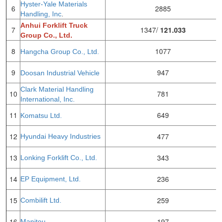
Hyster-Yale Materials
6
2885
Handling, Inc
.
Anhui Forklift Truck
7
1347/
121.033
Group Co., Ltd.
8
1077
Hangcha Group Co., Ltd.
9
947
Doosan Industrial Vehicle
Clark Material Handling
10
781
International, Inc.
11
649
Komatsu Ltd.
12
477
Hyundai Heavy Industries
13
343
Lonking Forklift Co., Ltd.
14
236
EP Equipment, Ltd.
15
259
Combilift Ltd.
16
197
Manitou