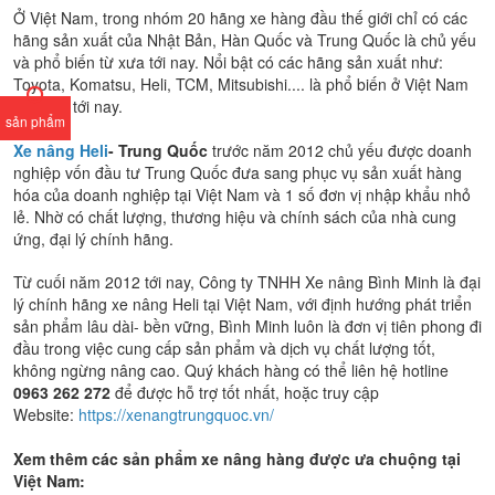
Ở Việt Nam, trong nhóm 20 hãng xe hàng đầu thế giới chỉ có các
hãng sản xuất của Nhật Bản, Hàn Quốc và Trung Quốc là chủ yếu
và phổ biến từ xưa tới nay. Nổi bật có các hãng sản xuất như:
Toyota, Komatsu, Heli, TCM, Mitsubishi.... là phổ biến ở Việt Nam
từ trước tới nay.
sản phẩm
Xe nâng Heli
- Trung Quốc
trước năm 2012 chủ yếu được doanh
nghiệp vốn đầu tư Trung Quốc đưa sang phục vụ sản xuất hàng
hóa của doanh nghiệp tại Việt Nam và 1 số đơn vị nhập khẩu nhỏ
lẻ. Nhờ có chất lượng, thương hiệu và chính sách của nhà cung
ứng, đại lý chính hãng.
Từ cuối năm 2012 tới nay, Công ty TNHH Xe nâng Bình Minh là đại
lý chính hãng xe nâng Heli tại Việt Nam, với định hướng phát triển
sản phẩm lâu dài- bền vững, Bình Minh luôn là đơn vị tiên phong đi
đầu trong việc cung cấp sản phẩm và dịch vụ chất lượng tốt,
không ngừng nâng cao. Quý khách hàng có thể liên hệ hotline
0963 262 272
để được hỗ trợ tốt nhất, hoặc truy cập
Website:
https://xenangtrungquoc.vn/
Xem thêm các sản phẩm xe nâng hàng được ưa chuộng tại
Việt Nam: