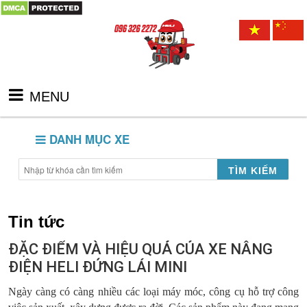
MENU
DANH MỤC XE
TÌM KIẾM
Tin tức
ĐẶC ĐIỂM VÀ HIỆU QUẢ CỦA XE NÂNG
ĐIỆN HELI ĐỨNG LÁI MINI
Ngày càng có càng nhiều các loại máy móc, công cụ hỗ trợ công