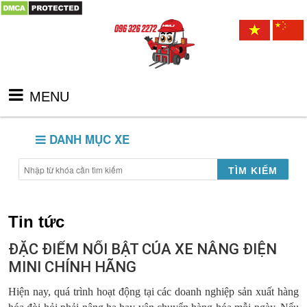
MENU
DANH MỤC XE
TÌM KIẾM
Tin tức
ĐẶC ĐIỂM NỔI BẬT CỦA XE NÂNG ĐIỆN
MINI CHÍNH HÃNG
Hiện nay, quá trình hoạt động tại các doanh nghiệp sản xuất hàng