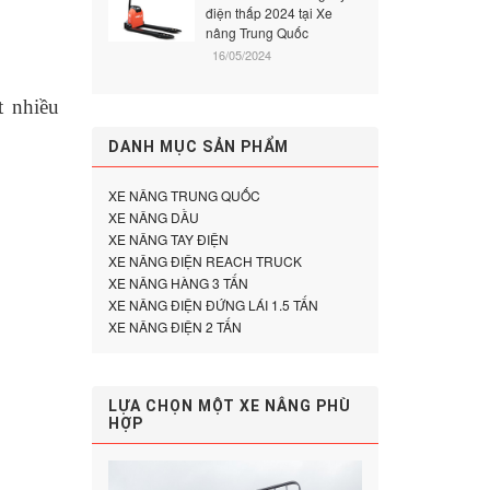
điện thấp 2024 tại Xe
nâng Trung Quốc
16/05/2024
t nhiều
DANH MỤC SẢN PHẨM
XE NÂNG TRUNG QUỐC
XE NÂNG DẦU
XE NÂNG TAY ĐIỆN
XE NÂNG ĐIỆN REACH TRUCK
XE NÂNG HÀNG 3 TẤN
XE NÂNG ĐIỆN ĐỨNG LÁI 1.5 TẤN
XE NÂNG ĐIỆN 2 TẤN
LỰA CHỌN MỘT XE NÂNG PHÙ
HỢP