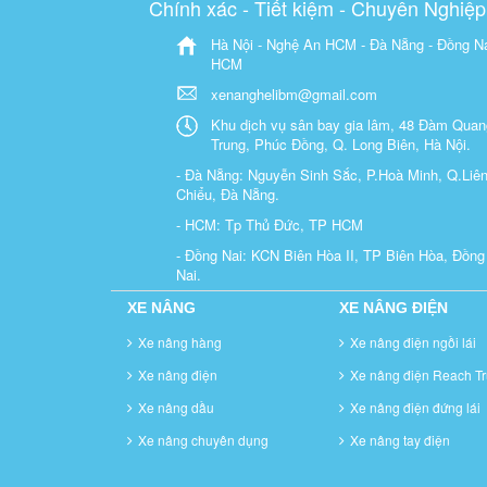
Chính xác - Tiết kiệm - Chuyên Nghiệp
Hà Nội - Nghệ An HCM - Đà Nẵng - Đồng Na
HCM
xenanghelibm@gmail.com
Khu dịch vụ sân bay gia lâm, 48 Đàm Quan
Trung, Phúc Đồng, Q. Long Biên, Hà Nội.
- Đà Nẵng: Nguyễn Sinh Sắc, P.Hoà Minh, Q.Liê
Chiểu, Đà Nẵng.
- HCM: Tp Thủ Đức, TP HCM
- Đồng Nai: KCN Biên Hòa II, TP Biên Hòa, Đồng
Nai.
XE NÂNG
XE NÂNG ĐIỆN
Xe nâng hàng
Xe nâng điện ngồi lái
Xe nâng điện
Xe nâng điện Reach Tr
Xe nâng dầu
Xe nâng điện đứng lái
Xe nâng chuyên dụng
Xe nâng tay điện