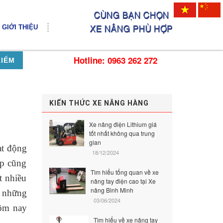
GIỚI THIỆU
Hotline: 0963 262 272
KIẾM
KIẾN THỨC XE NÂNG HÀNG
Xe nâng điện Lithium giá
tốt nhất không qua trung
gian
ạt động
18/12/2024
ạp cũng
Tìm hiểu tổng quan về xe
t nhiều
nâng tay điện cao tại Xe
nâng Bình Minh
g những
03/06/2024
Hôm nay
Tìm hiểu về xe nâng tay