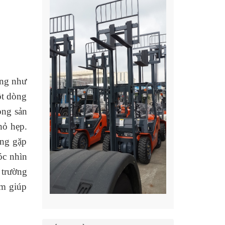
ũng như
ột dòng
òng sản
hỏ hẹp.
ông gặp
óc nhìn
 trường
âm giúp