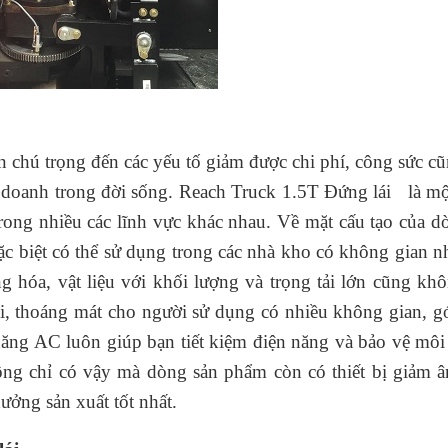
chú trọng đến các yếu tố giảm được chi phí, công sức c
nh doanh trong đời sống. Reach Truck 1.5T Đứng lái là m
ong nhiều các lĩnh vực khác nhau. Về mặt cấu tạo của d
 biệt có thể sử dụng trong các nhà kho có không gian n
 hóa, vật liệu với khối lượng và trọng tải lớn cũng kh
rãi, thoáng mát cho người sử dụng có nhiều không gian, g
năng AC luôn giúp bạn tiết kiệm điện năng và bảo vệ môi
ông chỉ có vậy mà dòng sản phẩm còn có thiết bị giảm 
ởng sản xuất tốt nhất.