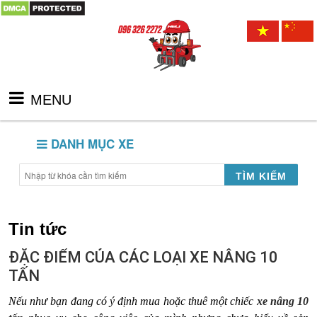
MENU
DANH MỤC XE
TÌM KIẾM
Tin tức
ĐẶC ĐIỂM CỦA CÁC LOẠI XE NÂNG 10
TẤN
Nếu như bạn đang có ý định mua hoặc thuê một chiếc
xe nâng 10