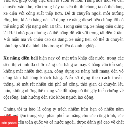
việc tốt, giúp công việc diễn ra suôn sẻ hơn. Hàng hóa mới về cần
chuyển vào kho, cần trưng bày ra siêu thị thì chúng ta có thể dùng
xe điện với công suất thấp hơn. Để di chuyển ngoài môi trường
rộng lớn, khách hàng nên sử dụng xe nâng diesel bên chúng tôi có
thể nâng đồ vật nặng đến 10 tấn. Trong siêu thị, xe nâng điện đứng
lái Heli nhỏ gọn nhưng có thể nâng đồ vật với trọng tải đến 2 tấn.
Với mẫu mã và chiều cao đa dạng, xe nâng heli có thể di chuyển
phù hợp với địa hình kho trong nhiều doanh nghiệp.
Xe nâng điện heli
hiện nay có mặt trên khắp đất nước, trong các
siêu thị vì tính đa chức năng của hãng xe này. Chẳng cần tốn sức,
không mất nhiều thời gian, công dụng xe nâng heli mang đến vô
cùng làm hài lòng khách hàng. Nếu sử dụng theo cách truyền
thống, sẽ mất rất nhiều chi phí trả công, thời gian di chuyển lâu
hơn, không những thế mang vác đồ nặng có thể gây biến chứng về
cột sống, ảnh hưởng đến sức khỏe người lao động.
Chúng tôi tự hào là công ty trách nhiệm hữu hạn có nhiều năm
kinh nghiệm trong việc phân phối xe nâng cho các công trình, các
siêu thị trên toàn quốc và cả nước ngoài, được đánh giá cao về chất
sản phẩm