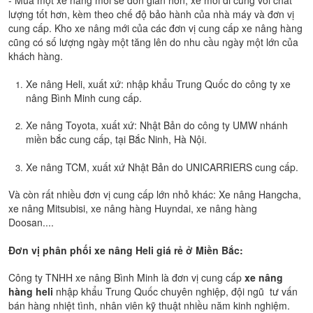
- Mua một xe nâng mới sẽ đơn giản hơn, xe mới đi cùng với chất
lượng tốt hơn, kèm theo chế độ bảo hành của nhà máy và đơn vị
cung cấp. Kho xe nâng mới của các đơn vị cung cấp xe nâng hàng
cũng có số lượng ngày một tăng lên do nhu cầu ngày một lớn của
khách hàng.
Xe nâng Heli, xuất xứ: nhập khẩu Trung Quốc do công ty xe
nâng Bình Minh cung cấp.
Xe nâng Toyota, xuất xứ: Nhật Bản do công ty UMW nhánh
miền bắc cung cấp, tại Bắc Ninh, Hà Nội.
Xe nâng TCM, xuất xứ Nhật Bản do UNICARRIERS cung cấp.
Và còn rất nhiều đơn vị cung cấp lớn nhỏ khác: Xe nâng Hangcha,
xe nâng Mitsubisi, xe nâng hàng Huyndai, xe nâng hàng
Doosan....
Đơn vị phân phối xe nâng Heli giá rẻ ở Miền Bắc:
Công ty TNHH xe nâng Bình Minh là đơn vị cung cấp
xe nâng
hàng heli
nhập khẩu Trung Quốc chuyên nghiệp, đội ngũ tư vấn
bán hàng nhiệt tình, nhân viên kỹ thuật nhiều năm kinh nghiệm.