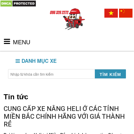
MENU
DANH MỤC XE
TÌM KIẾM
Tin tức
CUNG CẤP XE NÂNG HELI Ở CÁC TỈNH
MIỀN BẮC CHÍNH HÃNG VỚI GIÁ THÀNH
RẺ