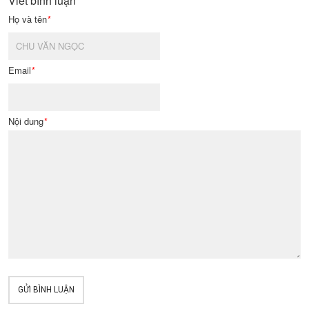
Viết bình luận
Họ và tên
*
Email
*
Nội dung
*
GỬI BÌNH LUẬN