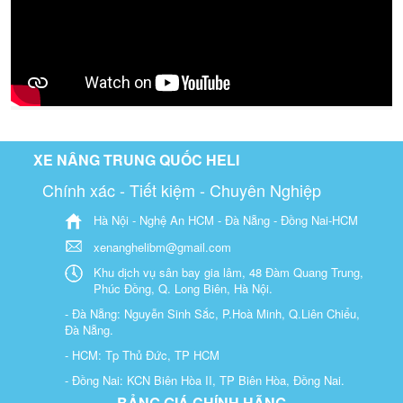
XE NÂNG TRUNG QUỐC HELI
Chính xác - Tiết kiệm - Chuyên Nghiệp
Hà Nội - Nghệ An HCM - Đà Nẵng - Đồng Nai-HCM
xenanghelibm@gmail.com
Khu dịch vụ sân bay gia lâm, 48 Đàm Quang Trung,
Phúc Đồng, Q. Long Biên, Hà Nội.
- Đà Nẵng: Nguyễn Sinh Sắc, P.Hoà Minh, Q.Liên Chiểu,
Đà Nẵng.
- HCM: Tp Thủ Đức, TP HCM
- Đồng Nai: KCN Biên Hòa II, TP Biên Hòa, Đồng Nai.
BẢNG GIÁ CHÍNH HÃNG