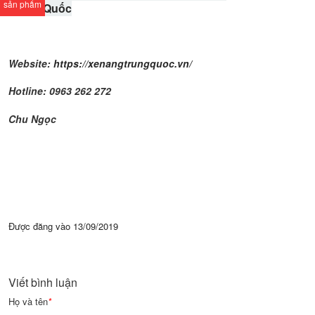
sản phẩm
Trung Quốc
Website:
https://xenangtrungquoc.vn/
Hotline: 0963 262 272
Chu Ngọc
Được đăng vào
13/09/2019
Viết bình luận
Họ và tên
*