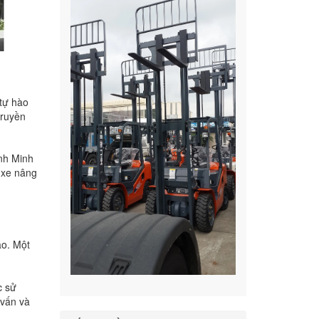
 tự hào
truyền
nh Minh
 xe nâng
ao. Một
c sử
 vấn và