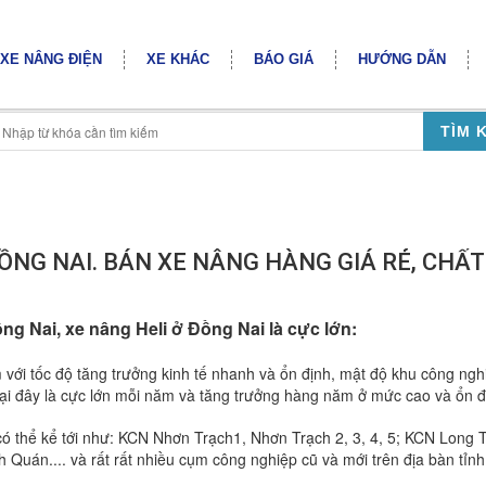
XE NÂNG ĐIỆN
XE KHÁC
BÁO GIÁ
HƯỚNG DẪN
TÌM 
ỒNG NAI. BÁN XE NÂNG HÀNG GIÁ RẺ, CHẤT
ồng Nai, xe nâng Heli ở Đồng Nai là cực lớn:
ới tốc độ tăng trưởng kinh tế nhanh và ổn định, mật độ khu công ngh
tại đây là cực lớn mỗi năm và tăng trưởng hàng năm ở mức cao và ổn 
ó thể kể tới như: KCN Nhơn Trạch1, Nhơn Trạch 2, 3, 4, 5; KCN Long 
uán.... và rất rất nhiều cụm công nghiệp cũ và mới trên địa bàn tỉnh