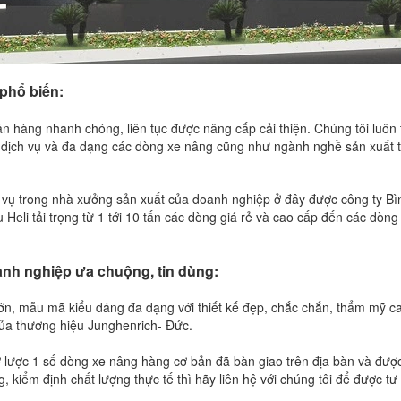
phổ biến:
n hàng nhanh chóng, liên tục được nâng cấp cải thiện. Chúng tôi luôn
g dịch vụ và đa dạng các dòng xe nâng cũng như ngành nghề sản xuất 
ụ trong nhà xưởng sản xuất của doanh nghiệp ở đây được công ty Bì
eli tải trọng từ 1 tới 10 tấn các dòng giá rẻ và cao cấp đến các dòng
anh nghiệp ưa chuộng, tin dùng:
ớn, mẫu mã kiểu dáng đa dạng với thiết kế đẹp, chắc chắn, thẩm mỹ c
của thương hiệu Junghenrich- Đức.
 lược 1 số dòng xe nâng hàng cơ bản đã bàn giao trên địa bàn và đượ
kiểm định chất lượng thực tế thì hãy liên hệ với chúng tôi để được tư