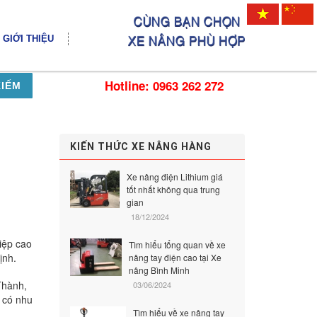
GIỚI THIỆU
Hotline: 0963 262 272
KIẾM
KIẾN THỨC XE NÂNG HÀNG
Xe nâng điện Lithium giá
tốt nhất không qua trung
gian
18/12/2024
iệp cao
Tìm hiểu tổng quan về xe
định.
nâng tay điện cao tại Xe
nâng Bình Minh
Thành,
03/06/2024
 có nhu
Tìm hiểu về xe nâng tay