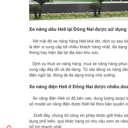
Xe nâng dầu Heli tại Đồng Nai được sử dụng 
Với mật độ xe nâng hàng Heli khá lớn, dịch vụ sau bá
là đơn vị cung cấp tới nhiều khách hàng nhất, đa dạn
thống hay hiện đại tại địa bàn khu vực.
Dịch vụ thuê xe nâng hàng, mua xe nâng hàng phục v
cung cấp đầy đủ và đa dạng. Từ các dòng xe nâng dầu H
điện ngồi lái, đứng lái đa dạng trong nhà xưởng.
Xe nâng điện Heli ở Đồng Nai được nhiều do
Xe nâng điện Heli có độ bền cao, dung lượng acqui l
số model xe nâng điện được thiết kế theo bản quyền 
Dưới đây, chúng tôi cũng xin phép được giới thiệu sơ
dụng phổ biến, quý khác hàng có nhu cầu xem xe nâng, 
hỗ trợ nhanh nhất.