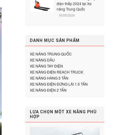
điện thấp 2024 tại Xe
nâng Trung Quốc
16/05/2024
DANH MỤC SẢN PHẨM
XE NÂNG TRUNG QUỐC
XE NÂNG DẦU
XE NÂNG TAY ĐIỆN
XE NÂNG ĐIỆN REACH TRUCK
XE NÂNG HÀNG 3 TẤN
XE NÂNG ĐIỆN ĐỨNG LÁI 1.5 TẤN
XE NÂNG ĐIỆN 2 TẤN
LỰA CHỌN MỘT XE NÂNG PHÙ
HỢP