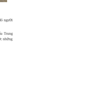
đó người
ẩu Trung
ược những