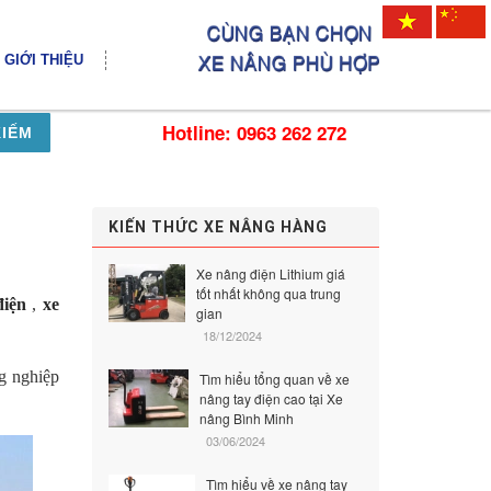
GIỚI THIỆU
Hotline: 0963 262 272
KIẾM
KIẾN THỨC XE NÂNG HÀNG
Xe nâng điện Lithium giá
tốt nhất không qua trung
điện
,
xe
gian
18/12/2024
ng nghiệp
Tìm hiểu tổng quan về xe
nâng tay điện cao tại Xe
nâng Bình Minh
03/06/2024
Tìm hiểu về xe nâng tay