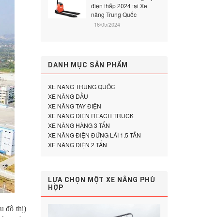
điện thấp 2024 tại Xe
nâng Trung Quốc
16/05/2024
DANH MỤC SẢN PHẨM
XE NÂNG TRUNG QUỐC
XE NÂNG DẦU
XE NÂNG TAY ĐIỆN
XE NÂNG ĐIỆN REACH TRUCK
XE NÂNG HÀNG 3 TẤN
XE NÂNG ĐIỆN ĐỨNG LÁI 1.5 TẤN
XE NÂNG ĐIỆN 2 TẤN
LỰA CHỌN MỘT XE NÂNG PHÙ
HỢP
u đô thị)