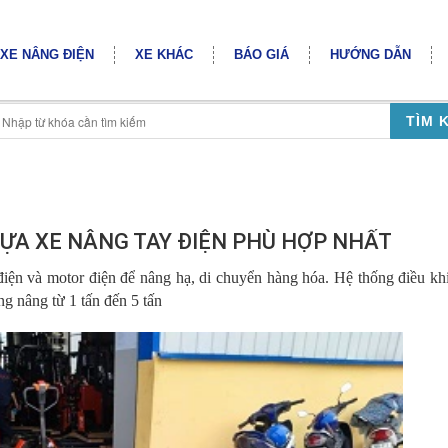
XE NÂNG ĐIỆN
XE KHÁC
BÁO GIÁ
HƯỚNG DẪN
TÌM 
LỰA XE NÂNG TAY ĐIỆN PHÙ HỢP NHẤT
điện và motor điện để nâng hạ, di chuyển hàng hóa. Hệ thống điều kh
ọng nâng từ 1 tấn đến 5 tấn