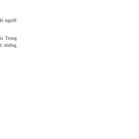
đó người
ẩu Trung
ược những