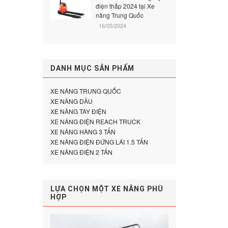
điện thấp 2024 tại Xe
nâng Trung Quốc
16/05/2024
DANH MỤC SẢN PHẨM
XE NÂNG TRUNG QUỐC
XE NÂNG DẦU
XE NÂNG TAY ĐIỆN
XE NÂNG ĐIỆN REACH TRUCK
XE NÂNG HÀNG 3 TẤN
XE NÂNG ĐIỆN ĐỨNG LÁI 1.5 TẤN
XE NÂNG ĐIỆN 2 TẤN
LỰA CHỌN MỘT XE NÂNG PHÙ
HỢP