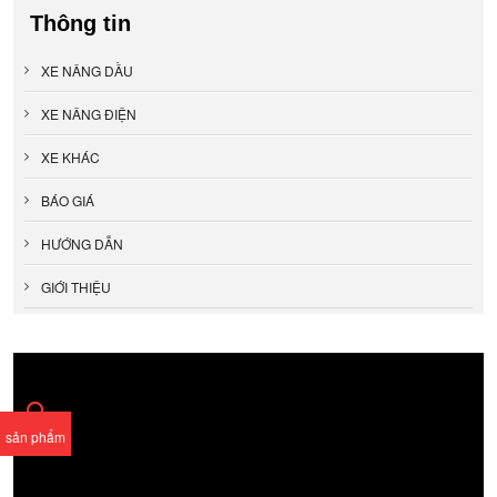
Thông tin
XE NÂNG DẦU
XE NÂNG ĐIỆN
XE KHÁC
BÁO GIÁ
HƯỚNG DẪN
GIỚI THIỆU
sản phẩm