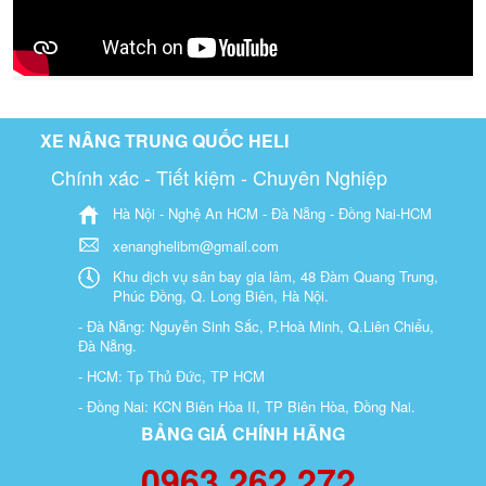
XE NÂNG TRUNG QUỐC HELI
Chính xác - Tiết kiệm - Chuyên Nghiệp
Hà Nội - Nghệ An HCM - Đà Nẵng - Đồng Nai-HCM
xenanghelibm@gmail.com
Khu dịch vụ sân bay gia lâm, 48 Đàm Quang Trung,
Phúc Đồng, Q. Long Biên, Hà Nội.
- Đà Nẵng: Nguyễn Sinh Sắc, P.Hoà Minh, Q.Liên Chiểu,
Đà Nẵng.
- HCM: Tp Thủ Đức, TP HCM
- Đồng Nai: KCN Biên Hòa II, TP Biên Hòa, Đồng Nai.
BẢNG GIÁ CHÍNH HÃNG
0963 262 272