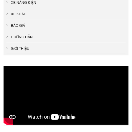
XE NÂNG ĐIỆN
XE KHÁC
BÁO GIÁ
HƯỚNG DẪN
GIỚI THIỆU